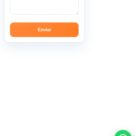
Enviar
Danielina Queli
· CRP 11/13046
psicologadanielinaqueli@gmail.com
WHATSAPP
(85) 9 8437.8220
Home
Blog
Instagram
WhatsApp · (85) 9 8437.8220
© 2026 Danielina Queli. Todos os direitos reservados.