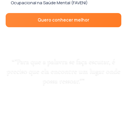
Ocupacional na Saúde Mental (FAVENI)
Quero conhecer melhor
“"Para que a palavra se faça escutar, é
preciso que ela encontre um lugar onde
possa ressoar."”
— Jacques Lacan